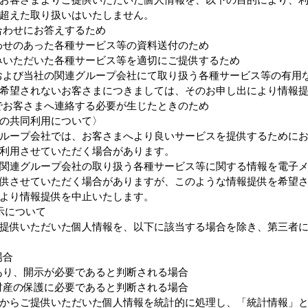
超えた取り扱いはいたしません。
合わせにお答えするため
わせのあった各種サービス等の資料送付のため
みいただいた各種サービス等を適切にご提供するため
および当社の関連グループ会社にて取り扱う各種サービス等の有用
希望されないお客さまにつきましては、そのお申し出により情報
でお客さまへ連絡する必要が生じたときのため
の共同利用について〉
ループ会社では、お客さまへより良いサービスを提供するために
利用させていただく場合があります。
関連グループ会社の取り扱う各種サービス等に関する情報を電子
供させていただく場合がありますが、このような情報提供を希望
より情報提供を中止いたします。
示について
提供いただいた個人情報を、以下に該当する場合を除き、第三者
場合
あり、開示が必要であると判断される場合
財産の保護に必要であると判断される場合
からご提供いただいた個人情報を統計的に処理し、「統計情報」