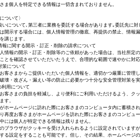
さま個人を特定できる情報は一切含まれておりません。
について〉
扱いについて､第三者に業務を委託する場合があります｡委託先に対
は開示する場合には、個人情報管理の徹底、再提供の禁止、情報
を講じます。
情報に関する開示・訂正・削除の請求について
人情報の開示・訂正・削除等のご依頼があった場合は、当社所定
ことを確認させていただいたうえで、合理的な範囲で速やかに対
対策について
お客さまからご提供いただいた個人情報を、適切かつ厳重に管理
破壊・改ざん・漏えい等の防止に必要かつ十分な安全管理対策を
）の利用について
お客さまの負担を軽減し、より便利にご利用いただけるよう、ク
ます。
がホームページに訪れた際にお客さまのコンピュータ内に蓄積さ
り再度お客さまがホームページを訪れた際にお客さまのコンピュ
中には個人が特定できる情報は残りません。
のブラウザがクッキーを受け入れられるように設定されています
する設定をすることも可能です。但し、その結果、ホームページ